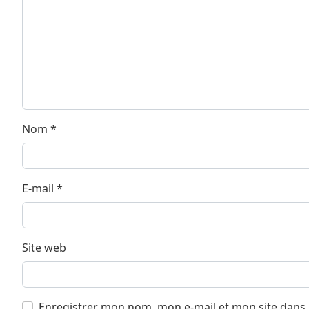
Nom
*
E-mail
*
Site web
Enregistrer mon nom, mon e-mail et mon site dans