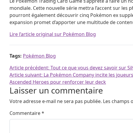
Le Pokémon Trading Card Game s’apprête à faire un nouv
mondiale. Cette nouvelle série mettra l’accent sur les
pourront également découvrir cinq Pokémon ex suppléme
expansion promet d’apporter une multitude de contenu p
Lire l’article original sur Pokémon Blog
Tags:
Pokémon Blog
Navigation de l’article
Article précédent:
Tout ce que vous devez savoir sur Si
Article suivant:
La Pokémon Company incite les joueurs
Ascended Heroes pour renforcer leur deck
Laisser un commentaire
Votre adresse e-mail ne sera pas publiée.
Les champs o
Commentaire
*