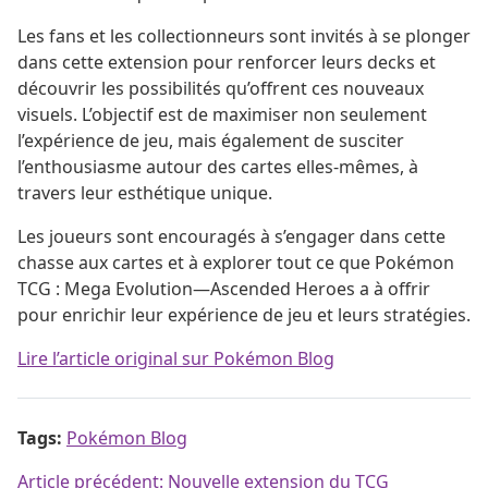
Les fans et les collectionneurs sont invités à se plonger
dans cette extension pour renforcer leurs decks et
découvrir les possibilités qu’offrent ces nouveaux
visuels. L’objectif est de maximiser non seulement
l’expérience de jeu, mais également de susciter
l’enthousiasme autour des cartes elles-mêmes, à
travers leur esthétique unique.
Les joueurs sont encouragés à s’engager dans cette
chasse aux cartes et à explorer tout ce que Pokémon
TCG : Mega Evolution—Ascended Heroes a à offrir
pour enrichir leur expérience de jeu et leurs stratégies.
Lire l’article original sur Pokémon Blog
Tags:
Pokémon Blog
Navigation de l’article
Article précédent:
Nouvelle extension du TCG