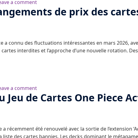
on 3 Leçons des Finales Double DON!!
eave a comment
hangements de prix des carte
e a connu des fluctuations intéressantes en mars 2026, av
des cartes interdites et l’approche d’une nouvelle rotation. 
ements de prix des cartes One Piece en mars 2026
on Les 10 plus grands changements de prix
eave a comment
u Jeu de Cartes One Piece Ac
 a récemment été renouvelé avec la sortie de l’extension ‘A
 liste des cartes bannies. Les decks dominant le métagame 