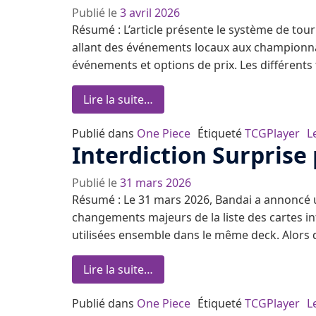
Publié le
3 avril 2026
Résumé : L’article présente le système de tou
allant des événements locaux aux championna
événements et options de prix. Les différents
from Le Système de Tournois d
Lire la suite…
Publié dans
One Piece
Étiqueté
TCGPlayer
L
Interdiction Surprise 
Publié le
31 mars 2026
Résumé : Le 31 mars 2026, Bandai a annoncé un
changements majeurs de la liste des cartes int
utilisées ensemble dans le même deck. Alors 
from Interdiction Surprise pour
Lire la suite…
Publié dans
One Piece
Étiqueté
TCGPlayer
L