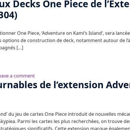
ux Decks One Piece de l’Ext
B04)
tionner One Piece, ‘Adventure on Kami’s Island’, sera lancée 
 options de construction de deck, notamment autour de l’a
mpagnés […]
ecks One Piece de l’Extension Adventure on Kami’s Island 
on Les Meilleurs Nouveaux Decks One Piece
eave a comment
urnables de l’extension Adv
land’ du jeu de cartes One Piece introduit de nouvelles m
 Skypiea. Parmi les cartes les plus recherchées, on trou
stratégiques significatifs. Cette extension marque également