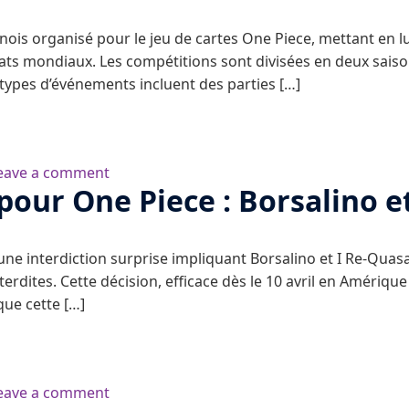
rnois organisé pour le jeu de cartes One Piece, mettant en l
ts mondiaux. Les compétitions sont divisées en deux saiso
 types d’événements incluent des parties […]
u Jeu de Cartes One Piece, Expliqué
on Le Système de Tournois du Jeu de Cartes
eave a comment
pour One Piece : Borsalino et
e interdiction surprise impliquant Borsalino et I Re-Quasar
erdites. Cette décision, efficace dès le 10 avril en Amérique
que cette […]
 One Piece : Borsalino et I Re-Quasar Helllp!!
on Interdiction Surprise pour One Piece : Bo
eave a comment