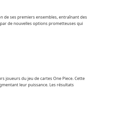
on de ses premiers ensembles, entraînant des
 par de nouvelles options prometteuses qui
iece à Collectionner après la Rotation
rs joueurs du jeu de cartes One Piece. Cette
ugmentant leur puissance. Les résultats