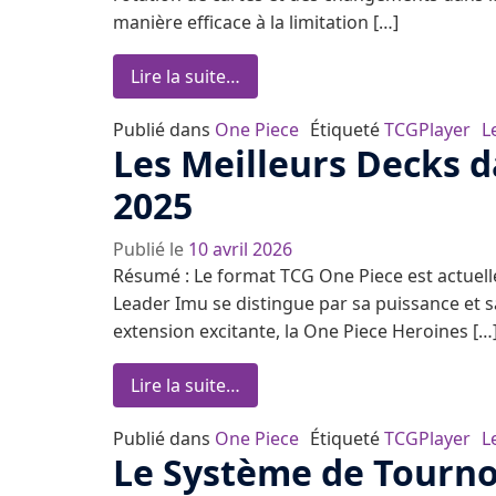
manière efficace à la limitation […]
from Les Meilleurs Decks du Je
Lire la suite…
Publié dans
One Piece
Étiqueté
TCGPlayer
L
Les Meilleurs Decks 
2025
Publié le
10 avril 2026
Résumé : Le format TCG One Piece est actuell
Leader Imu se distingue par sa puissance et 
extension excitante, la One Piece Heroines […
from Les Meilleurs Decks dan
Lire la suite…
Publié dans
One Piece
Étiqueté
TCGPlayer
L
Le Système de Tournoi