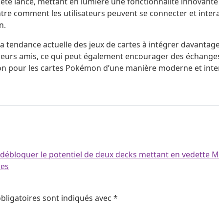
té lancé, mettant en lumière une fonctionnalité innovante
e comment les utilisateurs peuvent se connecter et interagir
n.
s la tendance actuelle des jeux de cartes à intégrer davant
leurs amis, ce qui peut également encourager des échanges de 
sion pour les cartes Pokémon d’une manière moderne et inter
bloquer le potentiel de deux decks mettant en vedette M
mes
bligatoires sont indiqués avec
*