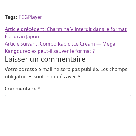
Tags:
TCGPlayer
Navigation de l’article
Article précédent:
Charmina V interdit dans le format
Élargi au Japon
Article suivant:
Combo Rapid Ice Cream — Mega
Kangourex ex peut-il sauver le format ?
Laisser un commentaire
Votre adresse e-mail ne sera pas publiée.
Les champs
obligatoires sont indiqués avec
*
Commentaire
*