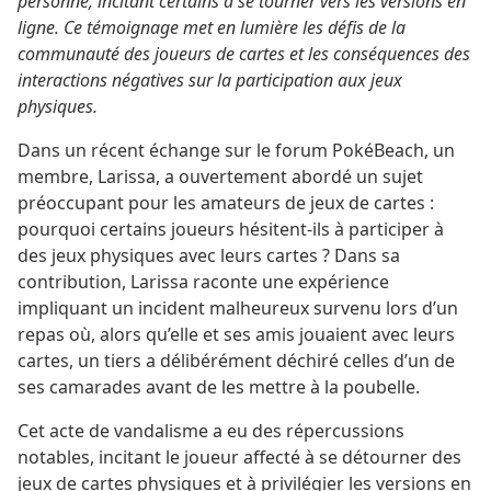
personne, incitant certains à se tourner vers les versions en
ligne. Ce témoignage met en lumière les défis de la
communauté des joueurs de cartes et les conséquences des
interactions négatives sur la participation aux jeux
physiques.
Dans un récent échange sur le forum PokéBeach, un
membre, Larissa, a ouvertement abordé un sujet
préoccupant pour les amateurs de jeux de cartes :
pourquoi certains joueurs hésitent-ils à participer à
des jeux physiques avec leurs cartes ? Dans sa
contribution, Larissa raconte une expérience
impliquant un incident malheureux survenu lors d’un
repas où, alors qu’elle et ses amis jouaient avec leurs
cartes, un tiers a délibérément déchiré celles d’un de
ses camarades avant de les mettre à la poubelle.
Cet acte de vandalisme a eu des répercussions
notables, incitant le joueur affecté à se détourner des
jeux de cartes physiques et à privilégier les versions en