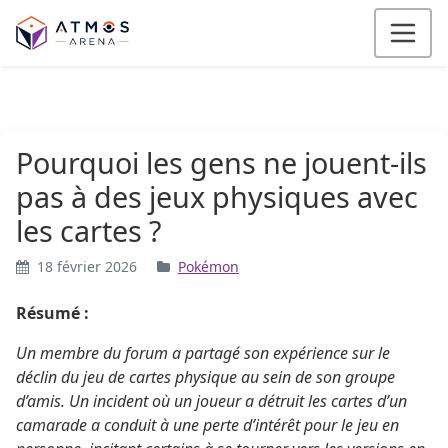
Aller au contenu
Pourquoi les gens ne jouent-ils
pas à des jeux physiques avec
les cartes ?
18 février 2026
Pokémon
Résumé :
Un membre du forum a partagé son expérience sur le
déclin du jeu de cartes physique au sein de son groupe
d’amis. Un incident où un joueur a détruit les cartes d’un
camarade a conduit à une perte d’intérêt pour le jeu en