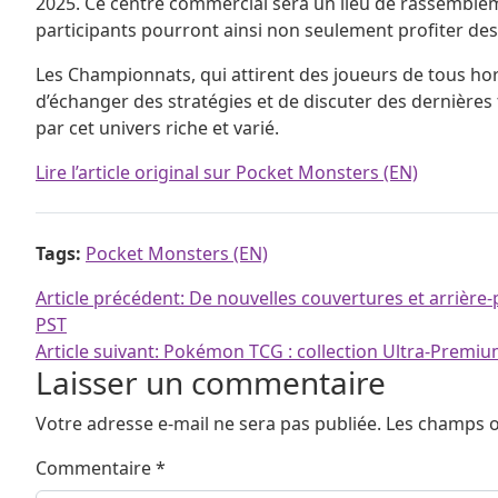
2025. Ce centre commercial sera un lieu de rassemblem
participants pourront ainsi non seulement profiter des m
Les Championnats, qui attirent des joueurs de tous hor
d’échanger des stratégies et de discuter des dernière
par cet univers riche et varié.
Lire l’article original sur Pocket Monsters (EN)
Tags:
Pocket Monsters (EN)
Navigation de l’article
Article précédent:
De nouvelles couvertures et arrièr
PST
Article suivant:
Pokémon TCG : collection Ultra-Premi
Laisser un commentaire
Votre adresse e-mail ne sera pas publiée.
Les champs o
Commentaire
*