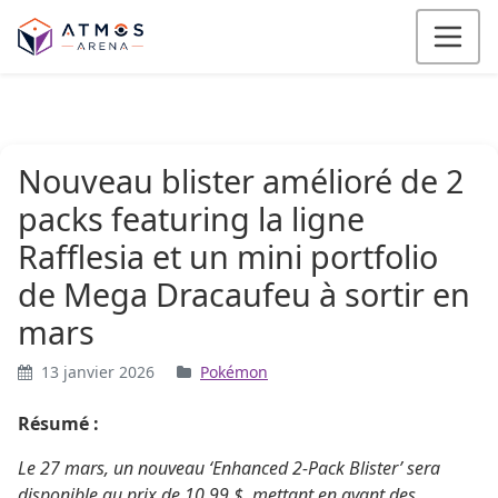
Aller au contenu
Nouveau blister amélioré de 2
packs featuring la ligne
Rafflesia et un mini portfolio
de Mega Dracaufeu à sortir en
mars
13 janvier 2026
Pokémon
Résumé :
Le 27 mars, un nouveau ‘Enhanced 2-Pack Blister’ sera
disponible au prix de 10,99 $, mettant en avant des