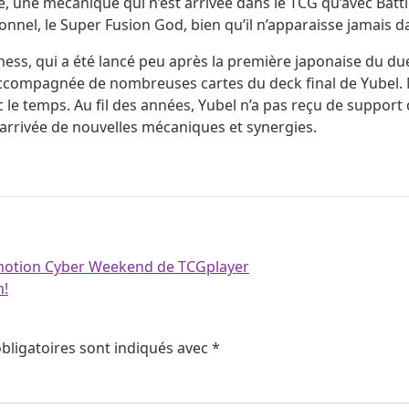
, une mécanique qui n’est arrivée dans le TCG qu’avec Battle
nel, le Super Fusion God, bien qu’il n’apparaisse jamais da
ss, qui a été lancé peu après la première japonaise du duel
mpagnée de nombreuses cartes du deck final de Yubel. Malgré
 le temps. Au fil des années, Yubel n’a pas reçu de suppor
’arrivée de nouvelles mécaniques et synergies.
romotion Cyber Weekend de TCGplayer
h!
bligatoires sont indiqués avec
*