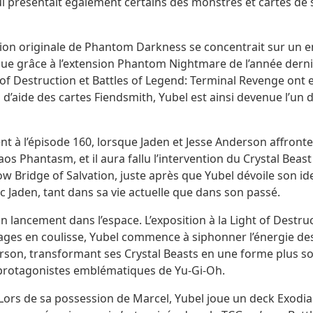
présentait également certains des monstres et cartes de sou
sion originale de Phantom Darkness se concentrait sur un en
t que grâce à l’extension Phantom Nightmare de l’année de
 of Destruction et Battles of Legend: Terminal Revenge ont 
d’aide des cartes Fiendsmith, Yubel est ainsi devenue l’un
nt à l’épisode 160, lorsque Jaden et Jesse Anderson affron
os Phantasm, et il aura fallu l’intervention du Crystal Beas
ow Bridge of Salvation, juste après que Yubel dévoile son id
 Jaden, tant dans sa vie actuelle que dans son passé.
n lancement dans l’espace. L’exposition à la Light of Destru
ages en coulisse, Yubel commence à siphonner l’énergie de
rson, transformant ses Crystal Beasts en une forme plus som
es protagonistes emblématiques de Yu-Gi-Oh.
s. Lors de sa possession de Marcel, Yubel joue un deck Exodi