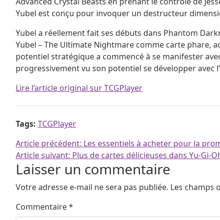
Advanced Crystal Beasts en prenant le contrôle de Jesse
Yubel est conçu pour invoquer un destructeur dimension
Yubel a réellement fait ses débuts dans Phantom Darkne
Yubel – The Ultimate Nightmare comme carte phare, acco
potentiel stratégique a commencé à se manifester avec
progressivement vu son potentiel se développer avec l
Lire l’article original sur TCGPlayer
Tags:
TCGPlayer
Navigation de l’article
Article précédent:
Les essentiels à acheter pour la p
Article suivant:
Plus de cartes délicieuses dans Yu-Gi-O
Laisser un commentaire
Votre adresse e-mail ne sera pas publiée.
Les champs o
Commentaire
*