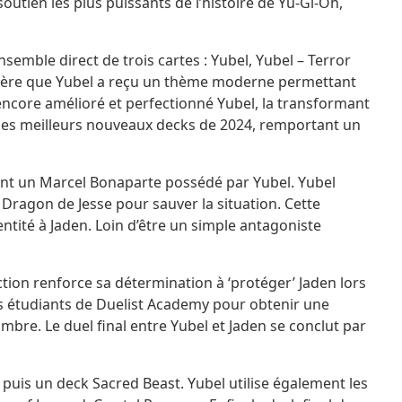
tien les plus puissants de l’histoire de Yu-Gi-Oh,
semble direct de trois cartes : Yubel, Yubel – Terror
rnière que Yubel a reçu un thème moderne permettant
encore amélioré et perfectionné Yubel, la transformant
 des meilleurs nouveaux decks de 2024, remportant un
tent un Marcel Bonaparte possédé par Yubel. Yubel
t Dragon de Jesse pour sauver la situation. Cette
entité à Jaden. Loin d’être un simple antagoniste
ction renforce sa détermination à ‘protéger’ Jaden lors
s étudiants de Duelist Academy pour obtenir une
bre. Le duel final entre Yubel et Jaden se conclut par
a puis un deck Sacred Beast. Yubel utilise également les