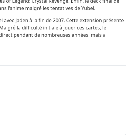
s of Legend: Crystal Revenge. Enfin, le deck final de
ns l’anime malgré les tentatives de Yubel.
 avec Jaden à la fin de 2007. Cette extension présente
 la difficulté initiale à jouer ces cartes, le
t direct pendant de nombreuses années, mais a