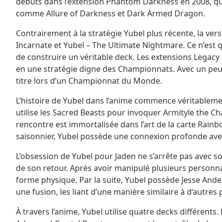
débuts dans l’extension Phantom Darkness en 2008, qui 
comme Allure of Darkness et Dark Armed Dragon.
Contrairement à la stratégie Yubel plus récente, la ver
Incarnate et Yubel – The Ultimate Nightmare. Ce n’es
de construire un véritable deck. Les extensions Legacy
en une stratégie digne des Championnats. Avec un peu 
titre lors d’un Championnat du Monde.
L’histoire de Yubel dans l’anime commence véritableme
utilise les Sacred Beasts pour invoquer Armityle the Cha
rencontre est immortalisée dans l’art de la carte Rainb
saisonnier, Yubel possède une connexion profonde avec
L’obsession de Yubel pour Jaden ne s’arrête pas avec so
de son retour. Après avoir manipulé plusieurs personn
forme physique. Par la suite, Yubel possède Jesse Ande
une fusion, les liant d’une manière similaire à d’autr
À travers l’anime, Yubel utilise quatre decks différent