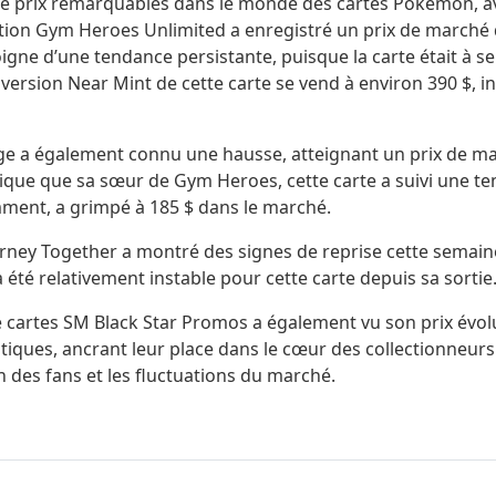
 de prix remarquables dans le monde des cartes Pokémon, ave
ection Gym Heroes Unlimited a enregistré un prix de marché 
igne d’une tendance persistante, puisque la carte était à s
la version Near Mint de cette carte se vend à environ 390 
nge a également connu une hausse, atteignant un prix de ma
que que sa sœur de Gym Heroes, cette carte a suivi une tend
emment, a grimpé à 185 $ dans le marché.
n Journey Together a montré des signes de reprise cette semain
a été relativement instable pour cette carte depuis sa sortie
e cartes SM Black Star Promos a également vu son prix évolu
iques, ancrant leur place dans le cœur des collectionneurs
ion des fans et les fluctuations du marché.