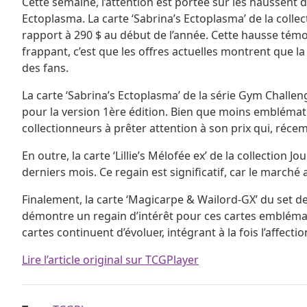
Cette semaine, l’attention est portée sur les haussent
Ectoplasma. La carte ‘Sabrina’s Ectoplasma’ de la coll
rapport à 290 $ au début de l’année. Cette hausse témo
frappant, c’est que les offres actuelles montrent que 
des fans.
La carte ‘Sabrina’s Ectoplasma’ de la série Gym Challe
pour la version 1ère édition. Bien que moins emblémati
collectionneurs à prêter attention à son prix qui, réc
En outre, la carte ‘Lillie’s Mélofée ex’ de la collectio
derniers mois. Ce regain est significatif, car le marché 
Finalement, la carte ‘Magicarpe & Wailord-GX’ du set d
démontre un regain d’intérêt pour ces cartes emblémat
cartes continuent d’évoluer, intégrant à la fois l’affect
Lire l’article original sur TCGPlayer