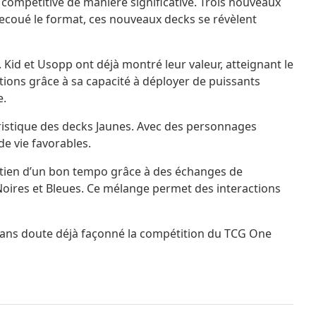
e compétitive de manière significative. Trois nouveaux
secoué le format, ces nouveaux decks se révèlent
. Kid et Usopp ont déjà montré leur valeur, atteignant le
ntions grâce à sa capacité à déployer de puissants
e.
éristique des decks Jaunes. Avec des personnages
e vie favorables.
aintien d’un bon tempo grâce à des échanges de
 Noires et Bleues. Ce mélange permet des interactions
a sans doute déjà façonné la compétition du TCG One