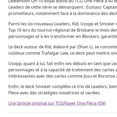
L’extension OP-10 Royal Blood du TCG One Piece a vu le 
Leaders de cette série se démarquent : Eustass ‘Captai
prometteurs, notamment face à la dominance des deck
Parmi les six nouveaux Leaders, Kid, Usopp et Smoker ont
Top 16 lors du tournoi régional de Brisbane le mois dern
personnages et à les transformer en Blockers, garantissa
Le deck autour de Kid, élaboré par Zihan Li, se concen
coûteux comme Trafalgar Law, ce deck peut mettre une 
Usopp, quant à lui, fait enfin ses débuts en tant que 
personnages et à la capacité de traitement des cartes 
intéressantes avec des cartes comme Jozu et Roronoa 
Enfin, le deck Smoker complète ce trio de Leaders, bie
Piece avec des stratégies novatrices et variées.
Lire l’article original sur TCGPlayer One Piece (EN)