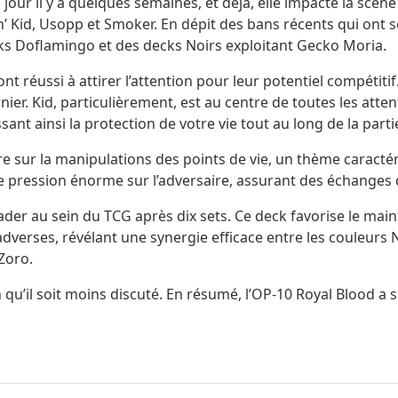
jour il y a quelques semaines, et déjà, elle impacte la scèn
n’ Kid, Usopp et Smoker. En dépit des bans récents qui ont 
s Doflamingo et des decks Noirs exploitant Gecko Moria.
 réussi à attirer l’attention pour leur potentiel compétitif
ier. Kid, particulièrement, est au centre de toutes les atte
nt ainsi la protection de votre vie tout au long de la parti
tre sur la manipulations des points de vie, un thème caract
pression énorme sur l’adversaire, assurant des échanges d
Leader au sein du TCG après dix sets. Ce deck favorise le m
adverses, révélant une synergie efficace entre les couleurs
Zoro.
n qu’il soit moins discuté. En résumé, l’OP-10 Royal Blood 