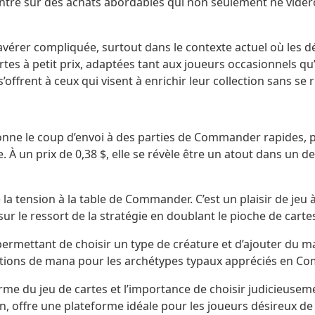
centre sur des achats abordables qui non seulement ne vider
’avérer compliquée, surtout dans le contexte actuel où les d
rtes à petit prix, adaptées tant aux joueurs occasionnels q
offrent à ceux qui visent à enrichir leur collection sans se r
nne le coup d’envoi à des parties de Commander rapides, per
 À un prix de 0,38 $, elle se révèle être un atout dans un d
la tension à la table de Commander. C’est un plaisir de jeu à
r le ressort de la stratégie en doublant le pioche de cartes e
mettant de choisir un type de créature et d’ajouter du man
es options de mana pour les archétypes typaux appréciés en 
arme du jeu de cartes et l’importance de choisir judicieuseme
n, offre une plateforme idéale pour les joueurs désireux de