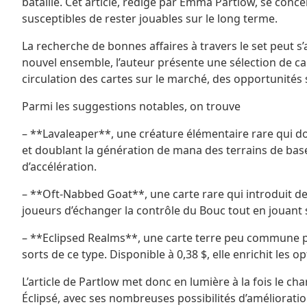
bataille. Cet article, rédigé par Emma Partlow, se con
susceptibles de rester jouables sur le long terme.
La recherche de bonnes affaires à travers le set peut s
nouvel ensemble, l’auteur présente une sélection de ca
circulation des cartes sur le marché, des opportunités s’
Parmi les suggestions notables, on trouve
– **Lavaleaper**, une créature élémentaire rare qui do
et doublant la génération de mana des terrains de base.
d’accélération.
– **Oft-Nabbed Goat**, une carte rare qui introduit de 
joueurs d’échanger la contrôle du Bouc tout en jouant su
– **Eclipsed Realms**, une carte terre peu commune per
sorts de ce type. Disponible à 0,38 $, elle enrichit l
L’article de Partlow met donc en lumière à la fois le ch
Éclipsé, avec ses nombreuses possibilités d’amélioratio