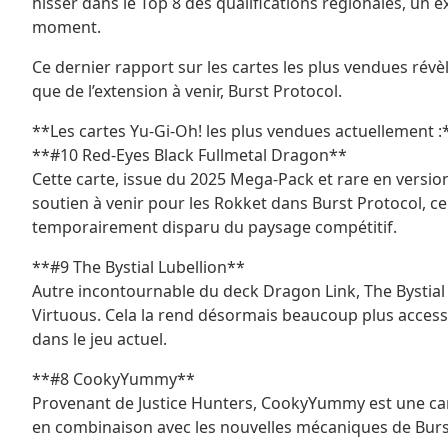
hisser dans le Top 8 des qualifications régionales, un
moment.
Ce dernier rapport sur les cartes les plus vendues révèle
que de l’extension à venir, Burst Protocol.
**Les cartes Yu-Gi-Oh! les plus vendues actuellement :
**#10 Red-Eyes Black Fullmetal Dragon**
Cette carte, issue du 2025 Mega-Pack et rare en version 
soutien à venir pour les Rokket dans Burst Protocol, c
temporairement disparu du paysage compétitif.
**#9 The Bystial Lubellion**
Autre incontournable du deck Dragon Link, The Bystial 
Virtuous. Cela la rend désormais beaucoup plus accessib
dans le jeu actuel.
**#8 CookyYummy**
Provenant de Justice Hunters, CookyYummy est une carte 
en combinaison avec les nouvelles mécaniques de Burst 