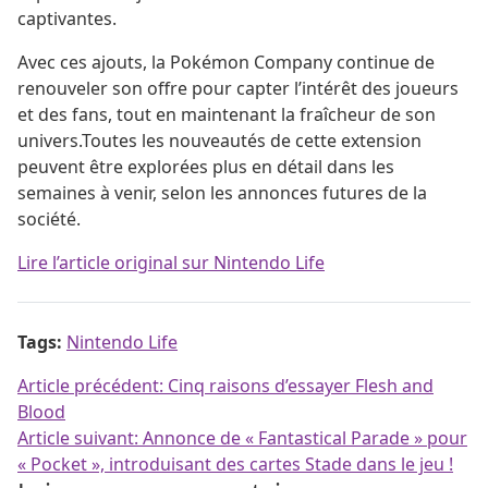
captivantes.
Avec ces ajouts, la Pokémon Company continue de
renouveler son offre pour capter l’intérêt des joueurs
et des fans, tout en maintenant la fraîcheur de son
univers.Toutes les nouveautés de cette extension
peuvent être explorées plus en détail dans les
semaines à venir, selon les annonces futures de la
société.
Lire l’article original sur Nintendo Life
Tags:
Nintendo Life
Navigation de l’article
Article précédent:
Cinq raisons d’essayer Flesh and
Blood
Article suivant:
Annonce de « Fantastical Parade » pour
« Pocket », introduisant des cartes Stade dans le jeu !