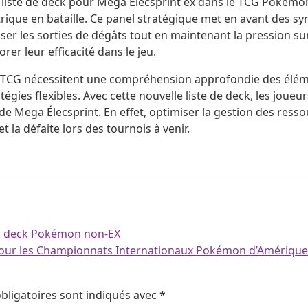
 liste de deck pour Mega Élecsprint ex dans le TCG Pokémon
trique en bataille. Ce panel stratégique met en avant des syne
r les sorties de dégâts tout en maintenant la pression sur 
er leur efficacité dans le jeu.
CG nécessitent une compréhension approfondie des élémen
égies flexibles. Avec cette nouvelle liste de deck, les jou
e Mega Élecsprint. En effet, optimiser la gestion des ressou
et la défaite lors des tournois à venir.
au deck Pokémon non-EX
 pour les Championnats Internationaux Pokémon d’Amériqu
bligatoires sont indiqués avec
*