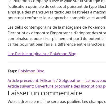
La Pokémon Company a levé le voile sur la stratégie de
l’utilisation optimale de cet atout puissant de type Élec
ainsi que des manœuvres tactiques destinées à maximise
pourront renforcer leur approche compétitive et amélior
Les défis contemporains de la métagame de Pokémon T
Élecsprint ex démontre l’importance d’adopter des strat
combinaisons pour tirer pleinement parti du potentiel d
cartes pourrait bien faire la différence entre la victoire 
Lire l’article original sur Pokémon Blog
Tags:
Pokémon Blog
Navigation de l’article
Article précédent:
Félicanis / Golgopathe — Le nouve
Article suivant:
Ouverture prochaine des inscriptions
Laisser un commentaire
Votre adresse e-mail ne sera pas publiée.
Les champs o