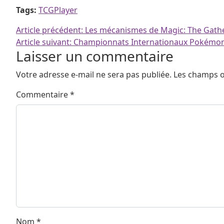
Tags:
TCGPlayer
Navigation de l’article
Article précédent:
Les mécanismes de Magic: The Gather
Article suivant:
Championnats Internationaux Pokémon 
Laisser un commentaire
Votre adresse e-mail ne sera pas publiée.
Les champs o
Commentaire
*
Nom
*