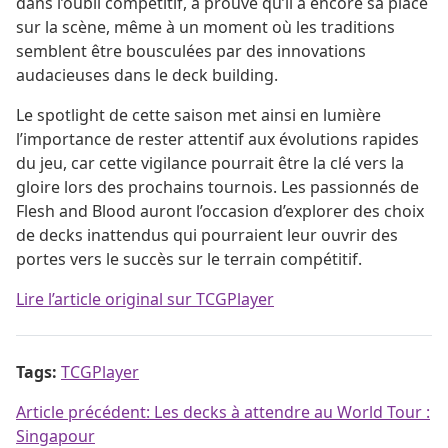
dans l’oubli compétitif, a prouvé qu’il a encore sa place
sur la scène, même à un moment où les traditions
semblent être bousculées par des innovations
audacieuses dans le deck building.
Le spotlight de cette saison met ainsi en lumière
l’importance de rester attentif aux évolutions rapides
du jeu, car cette vigilance pourrait être la clé vers la
gloire lors des prochains tournois. Les passionnés de
Flesh and Blood auront l’occasion d’explorer des choix
de decks inattendus qui pourraient leur ouvrir des
portes vers le succès sur le terrain compétitif.
Lire l’article original sur TCGPlayer
Tags:
TCGPlayer
Navigation de l’article
Article précédent:
Les decks à attendre au World Tour :
Singapour