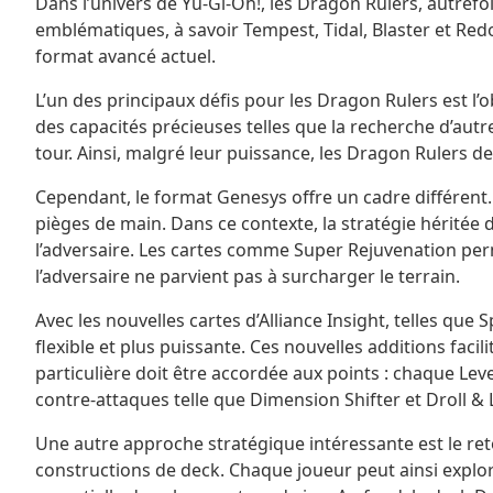
Dans l’univers de Yu-Gi-Oh!, les Dragon Rulers, autrefo
emblématiques, à savoir Tempest, Tidal, Blaster et Redo
format avancé actuel.
L’un des principaux défis pour les Dragon Rulers est l
des capacités précieuses telles que la recherche d’autr
tour. Ainsi, malgré leur puissance, les Dragon Rulers d
Cependant, le format Genesys offre un cadre différent
pièges de main. Dans ce contexte, la stratégie héritée 
l’adversaire. Les cartes comme Super Rejuvenation per
l’adversaire ne parvient pas à surcharger le terrain.
Avec les nouvelles cartes d’Alliance Insight, telles que
flexible et plus puissante. Ces nouvelles additions fa
particulière doit être accordée aux points : chaque Lev
contre-attaques telle que Dimension Shifter et Droll & 
Une autre approche stratégique intéressante est le re
constructions de deck. Chaque joueur peut ainsi explor