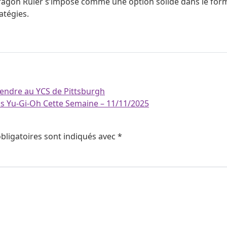
ragon Ruler s’impose comme une option solide dans le format
atégies.
tendre au YCS de Pittsburgh
ns Yu-Gi-Oh Cette Semaine – 11/11/2025
bligatoires sont indiqués avec
*