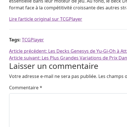
essentielle dans leur moteur de jeu. Au fond, le deck D
format face à la compétitivité croissante des autres str
Lire l’article original sur TCGPlayer
Tags:
TCGPlayer
Navigation de l’article
Article précédent:
Les Decks Genesys de Yu-Gi-Oh à At
Article suivant:
Les Plus Grandes Variations de Prix Da
Laisser un commentaire
Votre adresse e-mail ne sera pas publiée.
Les champs o
Commentaire
*