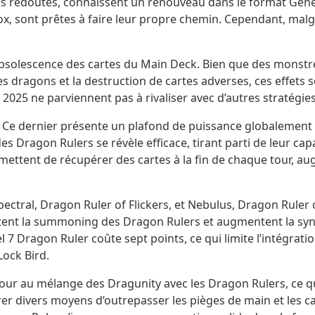
is redoutés, connaissent un renouveau dans le format Genesys
x, sont prêtes à faire leur propre chemin. Cependant, malgré
’obsolescence des cartes du Main Deck. Bien que des monstr
es dragons et la destruction de cartes adverses, ces effets
e 2025 ne parviennent pas à rivaliser avec d’autres stratégi
. Ce dernier présente un plafond de puissance globalement 
des Dragon Rulers se révèle efficace, tirant parti de leur c
mettent de récupérer des cartes à la fin de chaque tour, au
 Spectral, Dragon Ruler of Flickers, et Nebulus, Dragon Rule
cilitent la summoning des Dragon Rulers et augmentent la syn
el 7 Dragon Ruler coûte sept points, ce qui limite l’intégrat
Lock Bird.
tour au mélange des Dragunity avec les Dragon Rulers, ce 
er divers moyens d’outrepasser les pièges de main et les ca