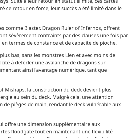
. Suite à leur retour en statut illimité, ces cartes
 ce retour en force, leur succès a été limité dans le
es comme Blaster, Dragon Ruler of Infernos, offrent
 sont sévèrement contraints par des clauses une fois par
es en termes de constance et de capacité de pioche.
plus bas, sans les monstres Lien et avec moins de
apacité à déferler une avalanche de dragons sur
gmentant ainsi l’avantage numérique, tant que
r of Mishaps, la construction du deck devient plus
ergie au sein du deck. Malgré cela, une attention
ion de pièges de main, rendant le deck vulnérable aux
qui offre une dimension supplémentaire aux
rtes floodgate tout en maintenant une flexibilité