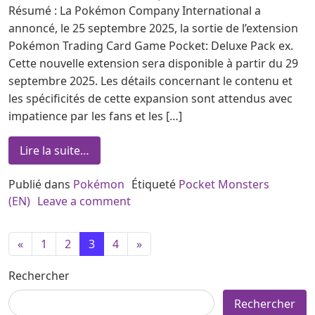
Résumé : La Pokémon Company International a
annoncé, le 25 septembre 2025, la sortie de l’extension
Pokémon Trading Card Game Pocket: Deluxe Pack ex.
Cette nouvelle extension sera disponible à partir du 29
septembre 2025. Les détails concernant le contenu et
les spécificités de cette expansion sont attendus avec
impatience par les fans et les […]
from Pokémon TCG Pocket – Deluxe Pack 
Lire la suite…
Publié dans
Pokémon
Étiqueté
Pocket Monsters
on Pokémon TCG Pocket – Deluxe 
(EN)
Leave a comment
Navigation dans les articles
«
1
2
3
4
»
Rechercher
Rechercher