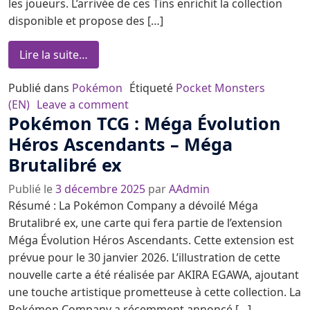
les joueurs. L’arrivée de ces Tins enrichit la collection
disponible et propose des […]
from Pokémon TCG : Retours des Tins Meg
Lire la suite…
Publié dans
Pokémon
Étiqueté
Pocket Monsters
on Pokémon TCG : Retours des Tin
(EN)
Leave a comment
Pokémon TCG : Méga Évolution
Héros Ascendants – Méga
Brutalibré ex
Publié le
3 décembre 2025
par
AAdmin
Résumé : La Pokémon Company a dévoilé Méga
Brutalibré ex, une carte qui fera partie de l’extension
Méga Évolution Héros Ascendants. Cette extension est
prévue pour le 30 janvier 2026. L’illustration de cette
nouvelle carte a été réalisée par AKIRA EGAWA, ajoutant
une touche artistique prometteuse à cette collection. La
Pokémon Company a récemment annoncé […]