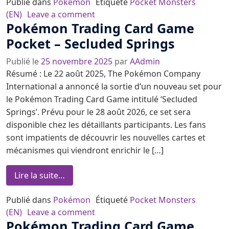
Publié dans
Pokémon
Étiqueté
Pocket Monsters
on Événement Balloon Festival dan
(EN)
Leave a comment
Pokémon Trading Card Game
Pocket – Secluded Springs
Publié le
25 novembre 2025
par
AAdmin
Résumé : Le 22 août 2025, The Pokémon Company
International a annoncé la sortie d’un nouveau set pour
le Pokémon Trading Card Game intitulé ‘Secluded
Springs’. Prévu pour le 28 août 2026, ce set sera
disponible chez les détaillants participants. Les fans
sont impatients de découvrir les nouvelles cartes et
mécanismes qui viendront enrichir le […]
from Pokémon Trading Card Game Pocket 
Lire la suite…
Publié dans
Pokémon
Étiqueté
Pocket Monsters
on Pokémon Trading Card Game Po
(EN)
Leave a comment
Pokémon Trading Card Game